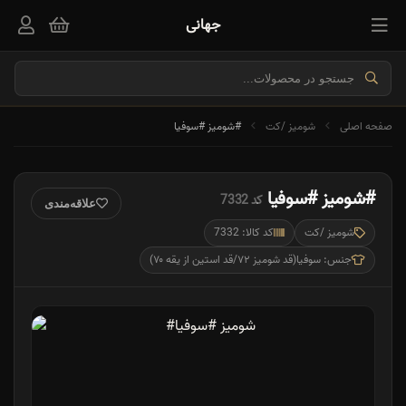
جهانی
صفحه اصلی
شومیز /کت
#شومیز #سوفیا
#شومیز #سوفیا
کد 7332
علاقه‌مندی
شومیز /کت
کد کالا: 7332
جنس: سوفیا(قد شومیز ۷۲/قد استین از یقه ۷۰)