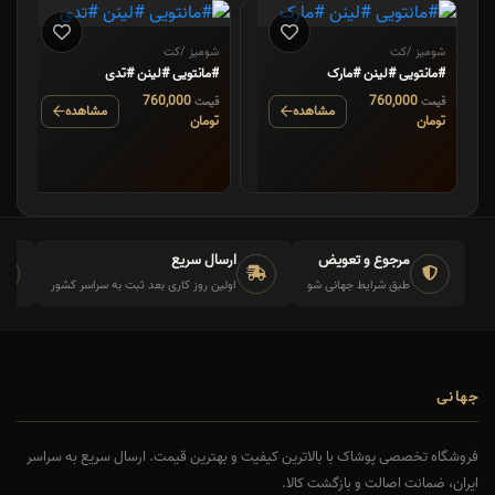
شومیز /کت
شومیز /کت
#مانتویی #لینن #مارک
#مانتویی #لینن #تدی
760,000
760,000
قیمت
قیمت
مشاهده
مشاهده
تومان
تومان
مرجوع و تعویض
ارسال سریع
طبق شرایط جهانی شو
اولین روز کاری بعد ثبت به سراسر کشور
جهانی
فروشگاه تخصصی پوشاک با بالاترین کیفیت و بهترین قیمت. ارسال سریع به سراسر
ایران، ضمانت اصالت و بازگشت کالا.