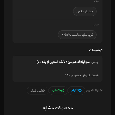
رنگ
مطابق عکس
سایز
فری سایز مناسب ۳۸تا۴۶
توضیحات
جنس:
سوفیا(قد شومیز ۷۲/قد استین از یقه ۷۰)
قیمت فروش حضوری ۹۵۰
اشتراک‌گذاری:
تلگرام
واتساپ
کپی لینک
محصولات مشابه