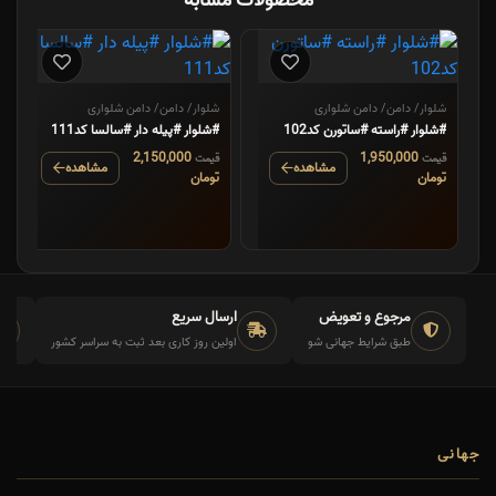
محصولات مشابه
شلوار/ دامن/ دامن شلواری
شلوار/ دامن/ دامن شلواری
#شلوار #راسته #ساتورن کد102
#شلوار #پیله دار #سالسا کد111
2,150,000
1,950,000
قیمت
قیمت
مشاهده
مشاهده
تومان
تومان
مرجوع و تعویض
ارسال سریع
طبق شرایط جهانی شو
اولین روز کاری بعد ثبت به سراسر کشور
جهانی