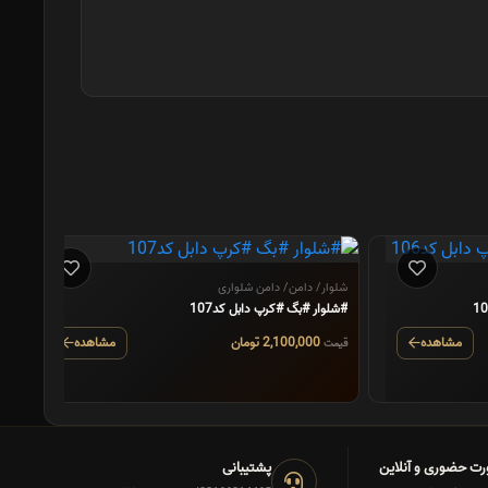
ش
#
شلوار/ دامن/ دامن شلواری
#شلوار #بگ #کرپ دابل کد107
ق
مشاهده
2,100,000 تومان
مشاهده
قیمت
رت حضوری و آنلاین
پشتیبانی