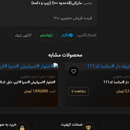
جنس:
مازراتی(قدحدود ۱۰۰) (زیپ و دکمه)
قیمت فروش حضوری ۱۲۰۰
اشتراک‌گذاری:
تلگرام
واتساپ
کپی لینک
محصولات مشابه
دامن شلواری
شلوار/ دامن/ دامن شلواری
ار #سالسا کد111
#شلوار #اسپانیش #دمپا #کرپ دابل کد106
مشاهده
1,950,000 تومان
قیمت
ضمانت کیفیت
خرید به صو