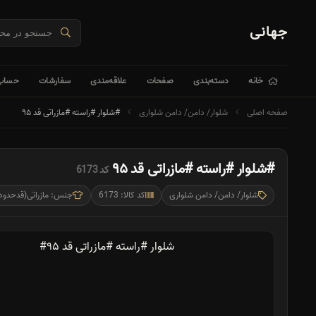
جهانی
خانه
دسته‌بندی
صفحات
علاقه‌مندی
سفارشات
حساب 
صفحه اصلی
شلوار/ دامن/ دامن شلواری
#شلوار #راسته #مازراتی قد ۹۵
#شلوار #راسته #مازراتی قد ۹۵
کد 6173
شلوار/ دامن/ دامن شلواری
کد کالا: 6173
جنس: مازراتی(قدحدود ۱۰۰) (زیپ و دکمه