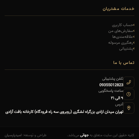
خدمات مشتریان
حساب کاربری
سفارش‌های من
علاقه‌مندی‌ها
رهگیری مرسوله
پشتیبانی
تماس با ما
تلفن پشتیبانی
09355012823
ساعت پاسخگویی
۹ الی ۲۱
آدرس
تهران میدان ازادی بزرگراه لشگری (روبروی سه راه فرودگاه) کارخانه بافت آزادی
کلیه حقوق این سایت متعلق به
جهانی
می‌باشد.
طراحی و توسعه:
امیدپارسیان