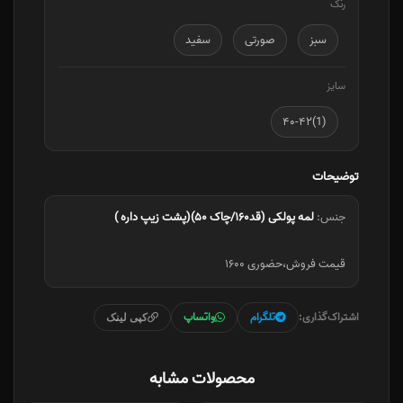
رنگ
سبز
صورتی
سفید
سایز
(1)۴۰-۴۲
توضیحات
جنس:
لمه پولکی (قد۱۶۰/چاک ۵۰)(پشت زیپ داره )
قیمت فروش،حضوری ۱۶۰۰
اشتراک‌گذاری:
تلگرام
واتساپ
کپی لینک
محصولات مشابه