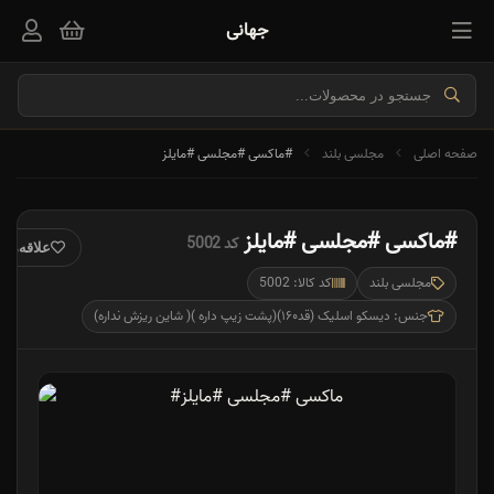
جهانی
صفحه اصلی
مجلسی بلند
#ماکسی #مجلسی #مایلز
#ماکسی #مجلسی #مایلز
کد 5002
علاقه‌مند
مجلسی بلند
کد کالا: 5002
جنس: دیسکو اسلیک (قد۱۶۰)(پشت زیپ داره )( شاین ریزش نداره)