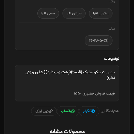
رنگ
زیتونی افرا
نقره‌ای افرا
مسی افرا
سایز
(3)۴۶-۴۸-۵۰
توضیحات
جنس:
دیسکو اسلیک (قد۱۶۰)(پشت زیپ داره )( شاین ریزش
نداره)
قیمت فروش حضوری ۱۵۵۰
اشتراک‌گذاری:
تلگرام
واتساپ
کپی لینک
محصولات مشابه