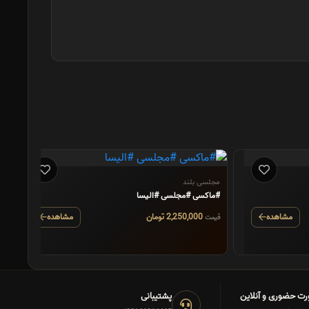
م
#
مجلسی بلند
#ماکسی #مجلسی #الیسا
ق
مشاهده
2,250,000 تومان
مشاهده
قیمت
رت حضوری و آنلاین
پشتیبانی