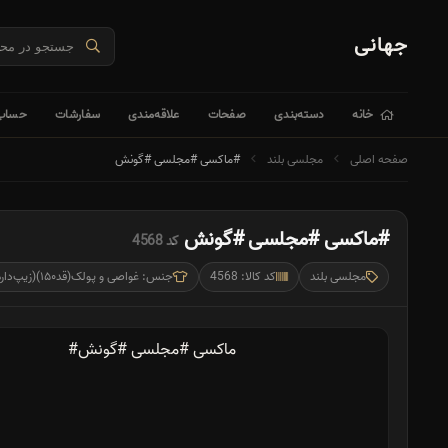
جهانی
خانه
دسته‌بندی
صفحات
علاقه‌مندی
سفارشات
حساب 
صفحه اصلی
مجلسی بلند
#ماکسی #مجلسی #گونش
#ماکسی #مجلسی #گونش
کد 4568
مجلسی بلند
کد کالا: 4568
جنس: غواصی و پولک(قد۱۵۰)(زیپ‌داره)(کمربند داره)