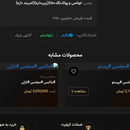
جنس:
غواصی و پولک(قد۱۵۰)(زیپ‌داره)(کمربند داره)
قیمت فروش حضوری ۱۷۵۰
اشتراک‌گذاری:
تلگرام
واتساپ
کپی لینک
محصولات مشابه
مجلسی بلند
#ماکسی #مجلسی #نازلی
مشاهده
3,050,000 تومان
قیمت
ضمانت کیفیت
خرید به صو