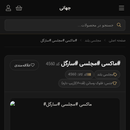
جهانی
صفحه اصلی
مجلسی بلند
#ماکسی #مجلسی #سارگل
#ماکسی #مجلسی #سارگل
کد 4560
علاقه‌مندی
مجلسی بلند
کد کالا: 4560
جنس: فلوک وساتن (قد۱۶۰)(زیپ داره)