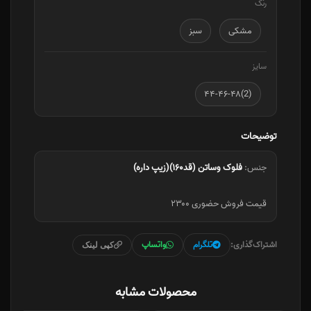
رنگ
مشکی
سبز
سایز
(2)۴۴-۴۶-۴۸
توضیحات
جنس:
فلوک وساتن (قد۱۶۰)(زیپ داره)
قیمت فروش حضوری ۲۳۰۰
اشتراک‌گذاری:
تلگرام
واتساپ
کپی لینک
محصولات مشابه