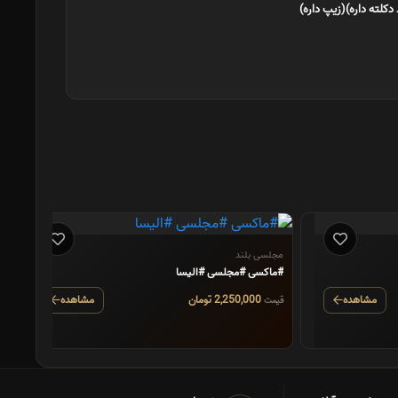
م
#
مجلسی بلند
#ماکسی #مجلسی #الیسا
ق
مشاهده
2,250,000 تومان
مشاهده
قیمت