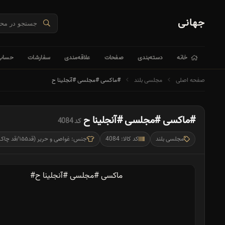
جهانی
خانه
دسته‌بندی
صفحات
علاقه‌مندی
سفارشات
حساب 
صفحه اصلی
مجلسی بلند
#ماکسی #مجلسی #آنجلینا ح
#ماکسی #مجلسی #آنجلینا ح
کد 4084
مجلسی بلند
کد کالا: 4084
جنس: غواصی و حریر (قد۱۵۵/قد چاک ۷۵/ بلندی دنباله۱۲۰))(بند دکلته داره)(زیپ داره)