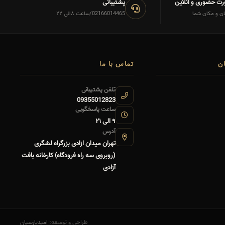
رت حضوری و آنلاین
پشتیبانی
ان و مکان شما
02166014465/ساعت ۸الی ۲۲
ن
تماس با ما
تلفن پشتیبانی
09355012823
ساعت پاسخگویی
۹ الی ۲۱
آدرس
تهران میدان ازادی بزرگراه لشگری
(روبروی سه راه فرودگاه) کارخانه بافت
آزادی
طراحی و توسعه:
امیدپارسیان