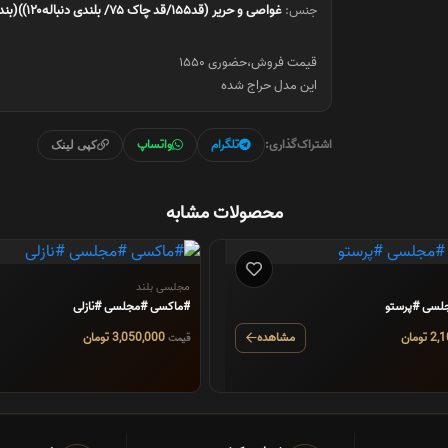
جنس:
غواصی و حریر (قد۱۵۵/قد چاک ۷۵/ بلندی دنباله۱۲۰))(بند دکلته داره)(زیپ داره)
این مدل حراج شده
اشتراک‌گذاری:
تلگرام
واتساپ
کپی لینک
محصولات مشابه
مجلسی بلند
#ماکسی #مجلسی #نازلی
مشاهده
3,050,000 تومان
قیمت