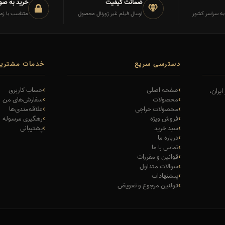
ضمانت کیفیت
خرید به صو
 به سراسر کشور
ارسال فیلم غیر ژورنال محصول
متناسب با زم
دسترسی سریع
خدمات مشتریا
صفحه اصلی
حساب کاربری
یران،
محصولات
سفارش‌های من
محصولات حراجی
علاقه‌مندی‌ها
فروش ویژه
رهگیری مرسوله
سبد خرید
پشتیبانی
درباره ما
تماس با ما
قوانین و مقررات
سوالات متداول
پیشنهادات
قولنین مرجوع و تعویض