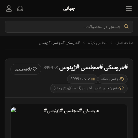
جهانی
صفحه اصلی
مجلسی کوتاه
#عروسکی #مجلسی #ژینوس
#عروسکی #مجلسی #ژینوس
کد 3999
علاقه‌مندی
مجلسی کوتاه
کد کالا: 3999
جنس: حریر شاین آهار دار(قد ۱۰۰)(ریزش داره)