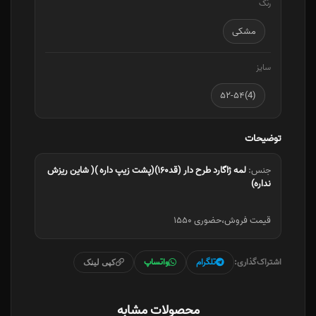
رنگ
مشکی
سایز
(4)۵۲-۵۴
توضیحات
جنس:
لمه ژاگارد طرح دار (قد۱۶۰)(پشت زیپ داره )( شاین ریزش
نداره)
قیمت فروش،حضوری ۱۵۵۰
اشتراک‌گذاری:
تلگرام
واتساپ
کپی لینک
محصولات مشابه