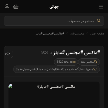
جهانی
صفحه اصلی
مجلسی بلند
#ماکسی #مجلسی #مایلز
#ماکسی #مجلسی #مایلز
کد 3529
علاقه
مجلسی بلند
کد کالا: 3529
جنس: لمه ژاگارد طرح دار (قد۱۶۰)(پشت زیپ داره )( شاین ریزش نداره)