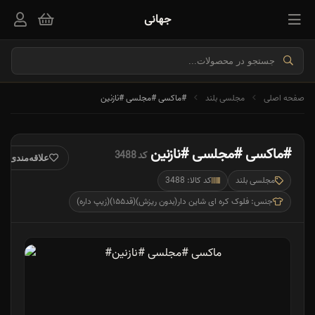
جهانی
صفحه اصلی
مجلسی بلند
#ماکسی #مجلسی #نازنین
#ماکسی #مجلسی #نازنین
کد 3488
علاقه‌مندی
مجلسی بلند
کد کالا: 3488
جنس: فلوک کره ای شاین دار(بدون ریزش)(قد۱۵۵)(زیپ داره)