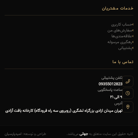
خدمات مشتریان
حساب کاربری
سفارش‌های من
علاقه‌مندی‌ها
رهگیری مرسوله
پشتیبانی
تماس با ما
تلفن پشتیبانی
09355012823
ساعت پاسخگویی
۹ الی ۲۱
آدرس
تهران میدان ازادی بزرگراه لشگری (روبروی سه راه فرودگاه) کارخانه بافت آزادی
کلیه حقوق این سایت متعلق به
جهانی
می‌باشد.
طراحی و توسعه:
امیدپارسیان