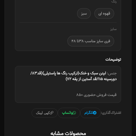
رنگ
قهوه ای
سبز
سایز
فری سایز مناسب ۳۸تا ۴۸
توضیحات
جنس:
لینن سبک و خنک(ترکیب رنگ ها پاستیلی)(قد۸۳/
دورسینه ۱۱۵/قد آستین از یقه ۷۲)
قیمت فروش حضوری ۸۵۰
اشتراک‌گذاری:
تلگرام
واتساپ
کپی لینک
محصولات مشابه