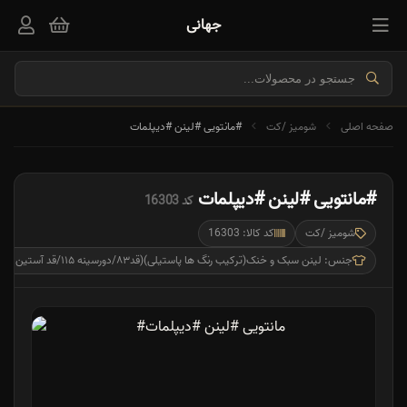
جهانی
صفحه اصلی
شومیز /کت
#مانتویی #لینن #دیپلمات
#مانتویی #لینن #دیپلمات
کد 16303
شومیز /کت
کد کالا: 16303
جنس: لینن سبک و خنک(ترکیب رنگ ها پاستیلی)(قد۸۳/دورسینه ۱۱۵/قد آستین از یقه ۷۲)