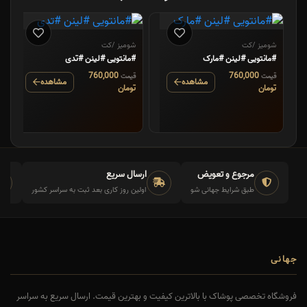
شومیز /کت
شومیز /کت
#مانتویی #لینن #مارک
#مانتویی #لینن #تدی
760,000
760,000
قیمت
قیمت
مشاهده
مشاهده
تومان
تومان
مرجوع و تعویض
ارسال سریع
طبق شرایط جهانی شو
اولین روز کاری بعد ثبت به سراسر کشور
جهانی
فروشگاه تخصصی پوشاک با بالاترین کیفیت و بهترین قیمت. ارسال سریع به سراسر