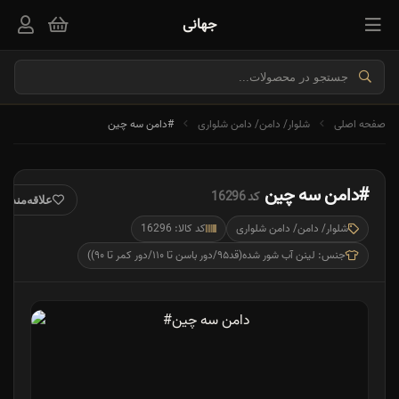
جهانی
صفحه اصلی
شلوار/ دامن/ دامن شلواری
#دامن سه چین
#دامن سه چین
کد 16296
علاقه‌مندی
شلوار/ دامن/ دامن شلواری
کد کالا: 16296
جنس: لینن آب شور شده(قد۹۵/دور باسن تا ۱۱۰/دور کمر تا ۹۰))