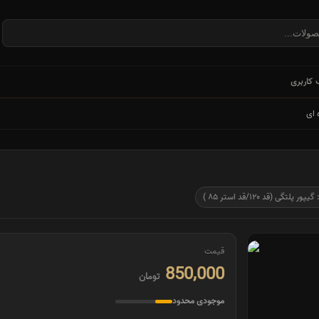
کاربری
 ای
 پلتگی (قد ۱۲۰/قد استر ۸۵ )
قیمت
850,000
تومان
موجودی محدود