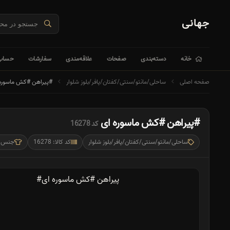
جهانی
خانه
دسته‌بندی
صفحات
علاقه‌مندی
سفارشات
حساب 
صفحه اصلی
ساحلی/مانتو/سنتی/کفتان/پافر/بلوز شلوار
#پیراهن #کش ماسوره
#پیراهن #کش ماسوره ای
کد 16278
ساحلی/مانتو/سنتی/کفتان/پافر/بلوز شلوار
کد کالا: 16278
جنس: گیپور