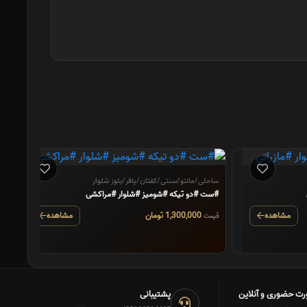
س
#
ساحلی/مانتو/سنتی/کفتان/پافر/بلوز شلوار
#ست #دو تیکه #شومیز #شلوار #مراکشی
ق
مشاهده
1,300,000 تومان
مشاهده
قیمت
رت حضوری و آنلاین
پشتیبانی