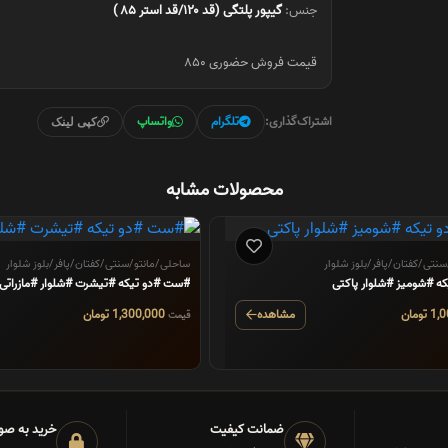
جنس:
گیپور پلتگی (قد ۱۲۰/قد استر ۸۵ )
قیمت فروش حضوری ۸۵۰
اشتراک‌گذاری:
تلگرام
واتساپ
کپی لینک
محصولات مشابه
نتی/کفتان/پافر/بلوز شلوار
ساحلی/مانتو/سنتی/کفتان/پافر/بلوز شلوار
 پاکتی
#ست #دو تیکه #تیشرت #شلوار #مازراتی
مشاهده
1,300,000 تومان
قیمت
ضمانت کیفیت
خرید به صو