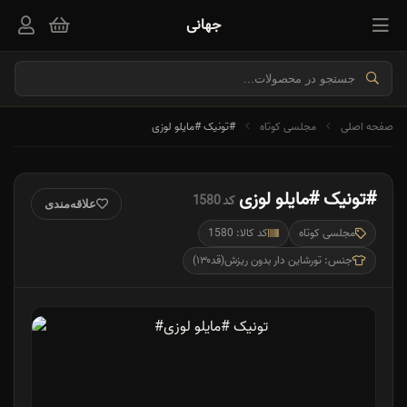
جهانی
صفحه اصلی
مجلسی کوتاه
#تونیک #مایلو لوزی
#تونیک #مایلو لوزی
کد 1580
علاقه‌مندی
مجلسی کوتاه
کد کالا: 1580
جنس: تورشاین دار بدون ریزش(قد۱۳۰)