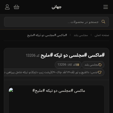
جهانی
صفحه اصلی
مجلسی بلند
#ماکسی #مجلسی دو تیکه #ملیح
#ماکسی #مجلسی دو تیکه #ملیح
کد 13206
مجلسی بلند
کد کالا: 13206
جنس: دالقیچ و تور (قد۱۳۰/قد چاک ۳۰)(پشت زیپ داره)(دو تیکه شامل پیراهن دلکته و یقه میباشد)