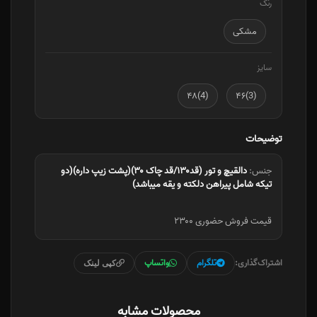
رنگ
مشکی
سایز
(4)۴۸
(3)۴۶
توضیحات
جنس:
دالقیچ و تور (قد۱۳۰/قد چاک ۳۰)(پشت زیپ داره)(دو
تیکه شامل پیراهن دلکته و یقه میباشد)
قیمت فروش حضوری ۲۳۰۰
اشتراک‌گذاری:
تلگرام
واتساپ
کپی لینک
محصولات مشابه