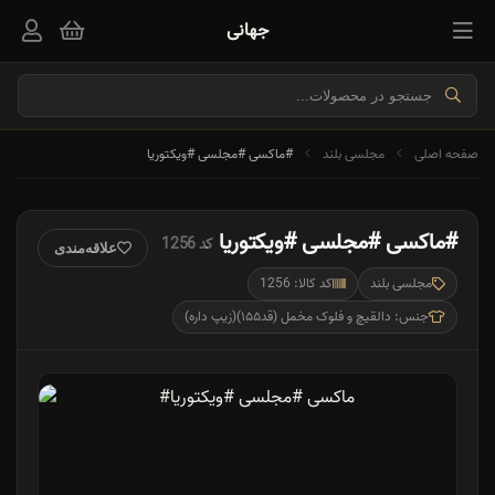
جهانی
صفحه اصلی
مجلسی بلند
#ماکسی #مجلسی #ویکتوریا
#ماکسی #مجلسی #ویکتوریا
کد 1256
علاقه‌مندی
مجلسی بلند
کد کالا: 1256
جنس: دالقیچ و فلوک مخمل (قد۱۵۵)(زیپ داره)